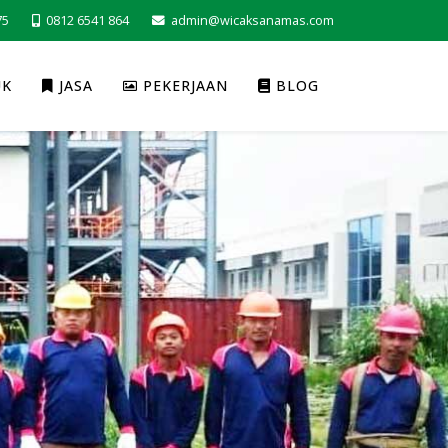
75
0812 6541 864
admin@wicaksanamas.com
UK
JASA
PEKERJAAN
BLOG