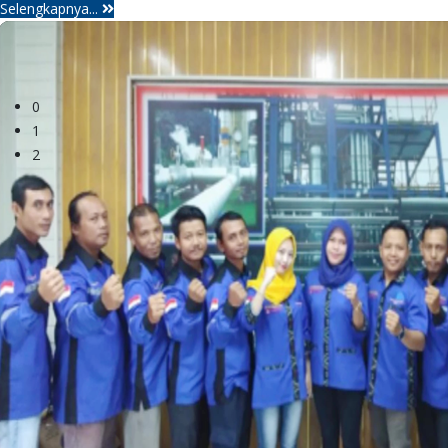
Selengkapnya...
0
1
2