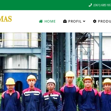
(061) 68518
HOME
PROFIL
PROD